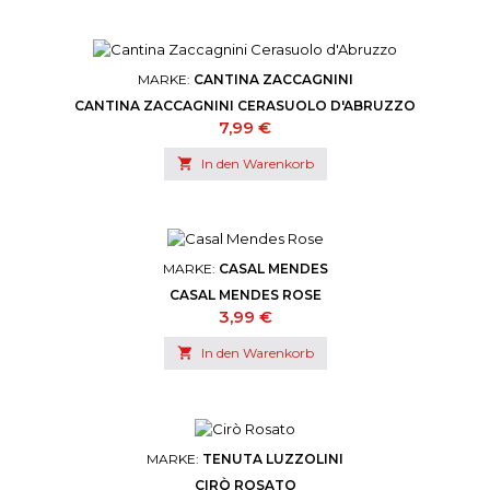
MARKE:
CANTINA ZACCAGNINI
CANTINA ZACCAGNINI CERASUOLO D'ABRUZZO
Preis
7,99 €

In den Warenkorb
MARKE:
CASAL MENDES
CASAL MENDES ROSE
Preis
3,99 €

In den Warenkorb
MARKE:
TENUTA LUZZOLINI
CIRÒ ROSATO