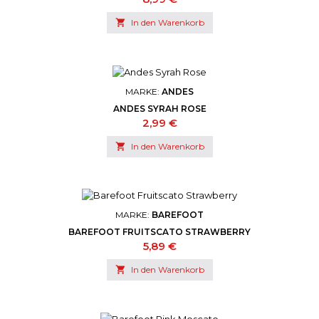

In den Warenkorb
MARKE:
ANDES
ANDES SYRAH ROSE
Preis
2,99 €

In den Warenkorb
MARKE:
BAREFOOT
BAREFOOT FRUITSCATO STRAWBERRY
Preis
5,89 €

In den Warenkorb