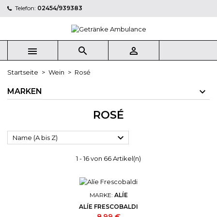
Telefon:
02454/939383



Startseite
Wein
Rosé
MARKEN
ROSÉ

Name (A bis Z)
1 - 16 von 66 Artikel(n)
MARKE:
ALÍE
ALÍE FRESCOBALDI
Preis
8,99 €