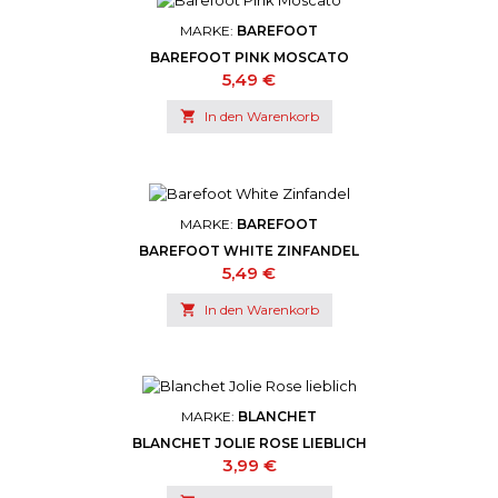
MARKE:
BAREFOOT
BAREFOOT PINK MOSCATO
Preis
5,49 €

In den Warenkorb
MARKE:
BAREFOOT
BAREFOOT WHITE ZINFANDEL
Preis
5,49 €

In den Warenkorb
MARKE:
BLANCHET
BLANCHET JOLIE ROSE LIEBLICH
Preis
3,99 €