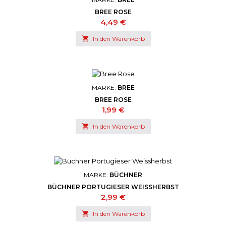
BREE ROSE
Preis
4,49 €

In den Warenkorb
MARKE:
BREE
BREE ROSE
Preis
1,99 €

In den Warenkorb
MARKE:
BÜCHNER
BÜCHNER PORTUGIESER WEISSHERBST
Preis
2,99 €

In den Warenkorb