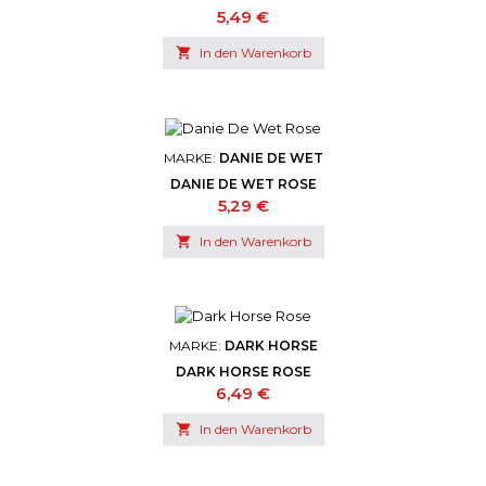
Preis
5,49 €

In den Warenkorb
MARKE:
DANIE DE WET
DANIE DE WET ROSE
Preis
5,29 €

In den Warenkorb
MARKE:
DARK HORSE
DARK HORSE ROSE
Preis
6,49 €

In den Warenkorb