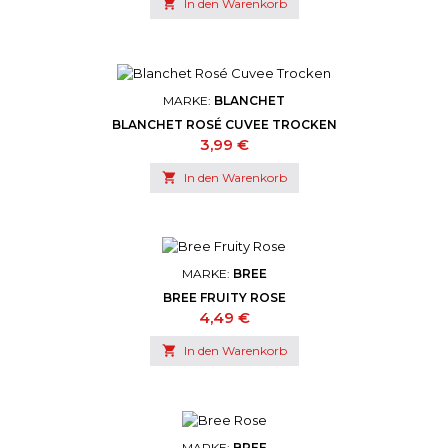

In den Warenkorb
MARKE:
BLANCHET
BLANCHET ROSÉ CUVEE TROCKEN
Preis
3,99 €

In den Warenkorb
MARKE:
BREE
BREE FRUITY ROSE
Preis
4,49 €

In den Warenkorb
MARKE:
BREE