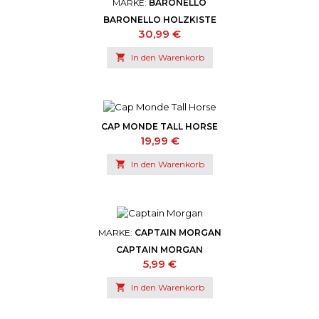
MARKE:
BARONELLO
BARONELLO HOLZKISTE
Preis
30,99 €

In den Warenkorb
CAP MONDE TALL HORSE
Preis
19,99 €

In den Warenkorb
MARKE:
CAPTAIN MORGAN
CAPTAIN MORGAN
Preis
5,99 €

In den Warenkorb