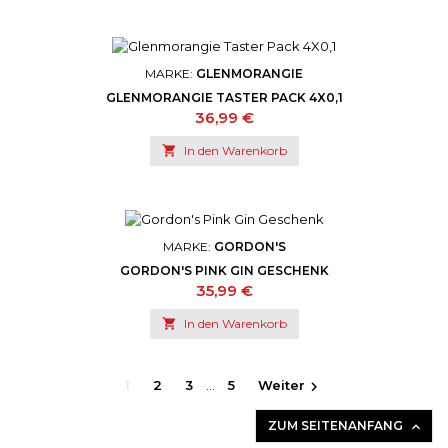
MARKE:
GLENMORANGIE
GLENMORANGIE TASTER PACK 4X0,1
Preis
36,99 €

In den Warenkorb
MARKE:
GORDON'S
GORDON'S PINK GIN GESCHENK
Preis
35,99 €

In den Warenkorb
1
2
3
…
5
Weiter

ZUM SEITENANFANG
