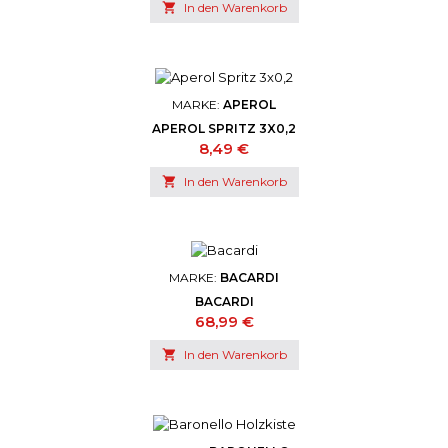

In den Warenkorb
MARKE:
APEROL
APEROL SPRITZ 3X0,2
Preis
8,49 €

In den Warenkorb
MARKE:
BACARDI
BACARDI
Preis
68,99 €

In den Warenkorb