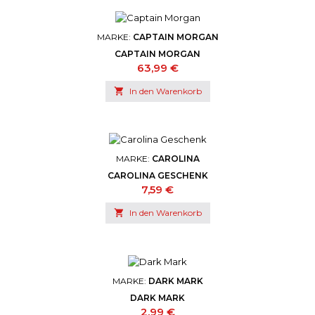
MARKE:
CAPTAIN MORGAN
CAPTAIN MORGAN
Preis
63,99 €

In den Warenkorb
MARKE:
CAROLINA
CAROLINA GESCHENK
Preis
7,59 €

In den Warenkorb
MARKE:
DARK MARK
DARK MARK
Preis
2,99 €