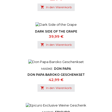

In den Warenkorb
DARK SIDE OF THE GRAPE
Preis
39,99 €

In den Warenkorb
MARKE:
DON PAPA
DON PAPA BAROKO GESCHENKSET
Preis
42,99 €

In den Warenkorb