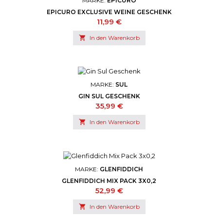
MARKE:
EPICURO
EPICURO EXCLUSIVE WEINE GESCHENK
Preis
11,99 €

In den Warenkorb
MARKE:
SUL
GIN SUL GESCHENK
Preis
35,99 €

In den Warenkorb
MARKE:
GLENFIDDICH
GLENFIDDICH MIX PACK 3X0,2
Preis
52,99 €

In den Warenkorb