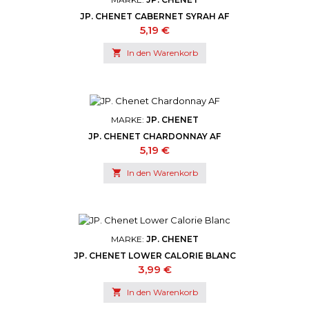
JP. CHENET CABERNET SYRAH AF
Preis
5,19 €

In den Warenkorb
MARKE:
JP. CHENET
JP. CHENET CHARDONNAY AF
Preis
5,19 €

In den Warenkorb
MARKE:
JP. CHENET
JP. CHENET LOWER CALORIE BLANC
Preis
3,99 €

In den Warenkorb