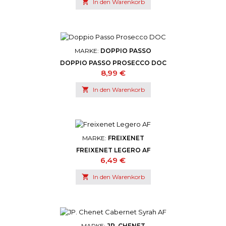

In den Warenkorb
MARKE:
DOPPIO PASSO
DOPPIO PASSO PROSECCO DOC
Preis
8,99 €

In den Warenkorb
MARKE:
FREIXENET
FREIXENET LEGERO AF
Preis
6,49 €

In den Warenkorb
MARKE:
JP. CHENET