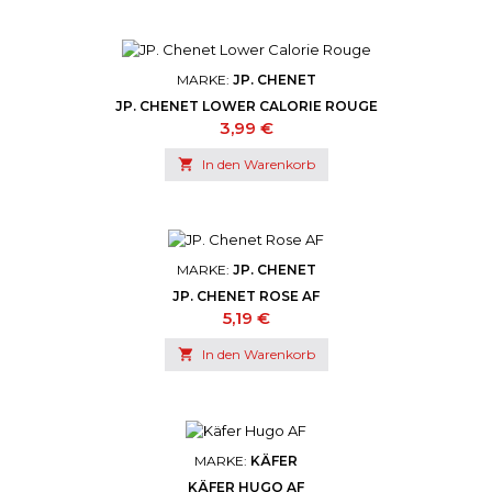
MARKE:
JP. CHENET
JP. CHENET LOWER CALORIE ROUGE
Preis
3,99 €

In den Warenkorb
MARKE:
JP. CHENET
JP. CHENET ROSE AF
Preis
5,19 €

In den Warenkorb
MARKE:
KÄFER
KÄFER HUGO AF