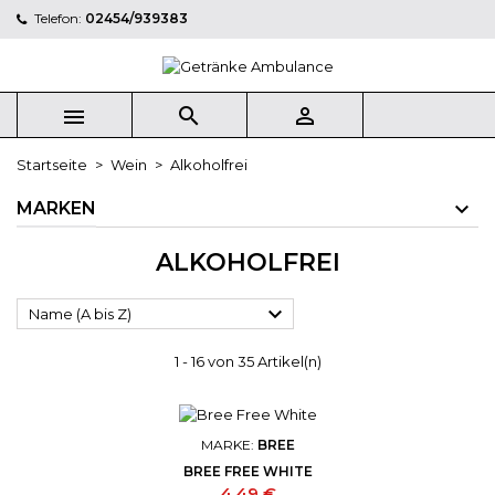
Telefon:
02454/939383
×
×
×
×
My wishlists
((modalTitle))
((title))
Anmelden
((confirmMessage))
Sie müssen angemeldet sein, um Artikel Ihrer
((label))



Wunschliste hinzufügen zu können.
add_circle_outline
Create new list
Startseite
Wein
Alkoholfrei
((cancelText))
((modalDeleteText))
((cancelText))
((loginText))
MARKEN
((cancelText))
((createText))
ALKOHOLFREI

Name (A bis Z)
1 - 16 von 35 Artikel(n)
MARKE:
BREE
BREE FREE WHITE
Preis
4,49 €