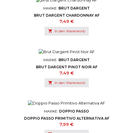
MARKE:
BRUT DARGENT
BRUT DARGENT CHARDONNAY AF
Preis
7,49 €

In den Warenkorb
MARKE:
BRUT DARGENT
BRUT DARGENT PINOT NOIR AF
Preis
7,49 €

In den Warenkorb
MARKE:
DOPPIO PASSO
DOPPIO PASSO PRIMITIVO ALTERNATIVA AF
Preis
7,99 €