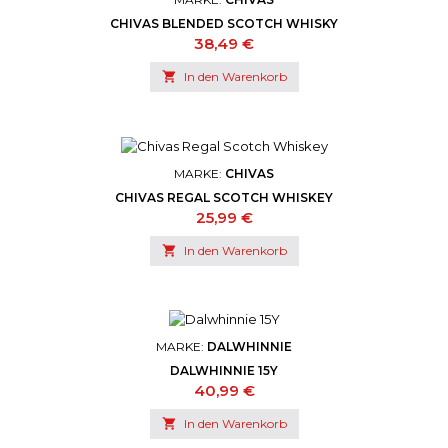
CHIVAS BLENDED SCOTCH WHISKY
Preis
38,49 €

In den Warenkorb
MARKE:
CHIVAS
CHIVAS REGAL SCOTCH WHISKEY
Preis
25,99 €

In den Warenkorb
MARKE:
DALWHINNIE
DALWHINNIE 15Y
Preis
40,99 €

In den Warenkorb