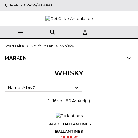
Telefon:
02454/939383



Startseite
Spirituosen
Whisky
MARKEN
WHISKY

Name (A bis Z)
1 - 16 von 80 Artikel(n)
MARKE:
BALLANTINES
BALLANTINES
Preis
19,99 €