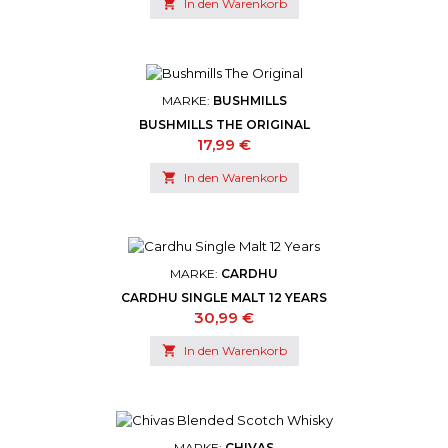

In den Warenkorb
MARKE:
BUSHMILLS
BUSHMILLS THE ORIGINAL
Preis
17,99 €

In den Warenkorb
MARKE:
CARDHU
CARDHU SINGLE MALT 12 YEARS
Preis
30,99 €

In den Warenkorb
MARKE:
CHIVAS