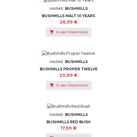
MARKE:
BUSHMILLS
BUSHMILLS MALT 10 YEARS
Preis
26,99 €

In den Warenkorb
MARKE:
BUSHMILLS
BUSHMILLS PROPER TWELVE
Preis
20,99 €

In den Warenkorb
MARKE:
BUSHMILLS
BUSHMILLS RED BUSH
Preis
17,99 €