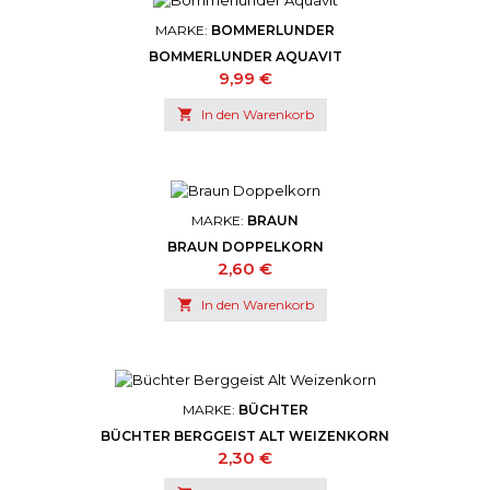
MARKE:
BOMMERLUNDER
BOMMERLUNDER AQUAVIT
Preis
9,99 €

In den Warenkorb
MARKE:
BRAUN
BRAUN DOPPELKORN
Preis
2,60 €

In den Warenkorb
MARKE:
BÜCHTER
BÜCHTER BERGGEIST ALT WEIZENKORN
Preis
2,30 €