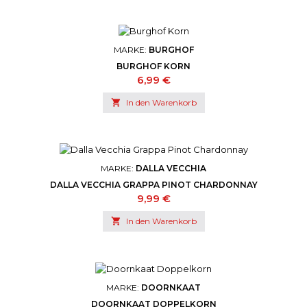
MARKE:
BURGHOF
BURGHOF KORN
Preis
6,99 €

In den Warenkorb
MARKE:
DALLA VECCHIA
DALLA VECCHIA GRAPPA PINOT CHARDONNAY
Preis
9,99 €

In den Warenkorb
MARKE:
DOORNKAAT
DOORNKAAT DOPPELKORN