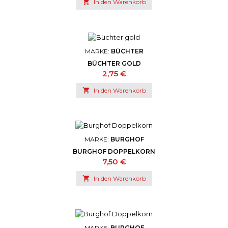

In den Warenkorb
MARKE:
BÜCHTER
BÜCHTER GOLD
Preis
2,75 €

In den Warenkorb
MARKE:
BURGHOF
BURGHOF DOPPELKORN
Preis
7,50 €

In den Warenkorb
MARKE:
BURGHOF