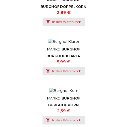
BURGHOF DOPPELKORN
Preis
2,89 €

In den Warenkorb
MARKE:
BURGHOF
BURGHOF KLARER
Preis
5,99 €

In den Warenkorb
MARKE:
BURGHOF
BURGHOF KORN
Preis
2,59 €

In den Warenkorb