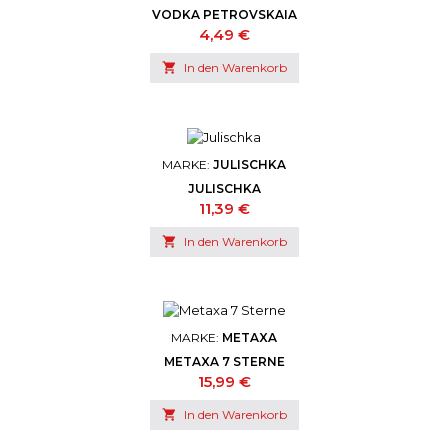
VODKA PETROVSKAIA
Preis
4,49 €

In den Warenkorb
MARKE:
JULISCHKA
JULISCHKA
Preis
11,39 €

In den Warenkorb
MARKE:
METAXA
METAXA 7 STERNE
Preis
15,99 €

In den Warenkorb