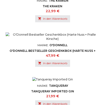
MARKE:
THE KRAKEN
THE KRAKEN
Preis
22,99 €

In den Warenkorb
MARKE:
O'DONNELL
O'DONNELL BESTSELLER GESCHENKBOX (HARTE NUSS +
PRALLE KIRSCHE)
Preis
47,99 €

In den Warenkorb
MARKE:
TANQUERAY
TANQUERAY IMPORTED GIN
Preis
21,99 €

In den Warenkorb