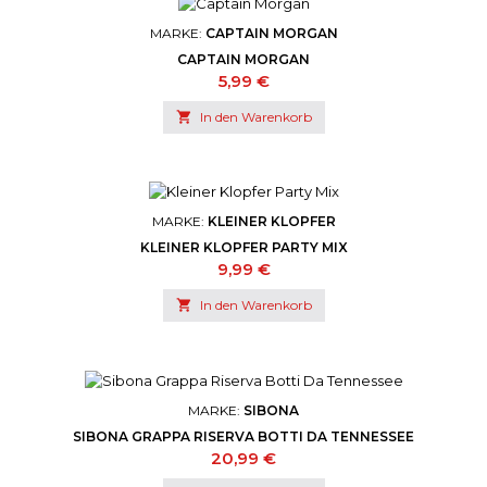
MARKE:
CAPTAIN MORGAN
CAPTAIN MORGAN
Preis
5,99 €

In den Warenkorb
MARKE:
KLEINER KLOPFER
KLEINER KLOPFER PARTY MIX
Preis
9,99 €

In den Warenkorb
MARKE:
SIBONA
SIBONA GRAPPA RISERVA BOTTI DA TENNESSEE
Preis
20,99 €