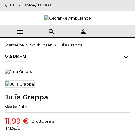
Telefon:
02454/939383
×
×
×
My wishlists
((title))
Anmelden
Sie müssen angemeldet sein, um Artikel Ihrer
((label))



Wunschliste hinzufügen zu können.
add_circle_outline
Create new list
Startseite
Spirituosen
Julia Grappa
((cancelText))
((loginText))
MARKEN
((cancelText))
((createText))
Julia Grappa
Marke
Julia
11,99 €
Bruttopreis
(17,12€/L)