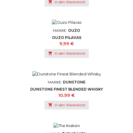

In den Warenkorb
MARKE:
OUZO
OUZO PILAVAS
Preis
9,99 €

In den Warenkorb
MARKE:
DUNSTONE
DUNSTONE FINEST BLENDED WHISKY
Preis
10,99 €

In den Warenkorb