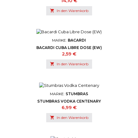
Preis
14,10 €

In den Warenkorb
MARKE:
BACARDI
BACARDI CUBA LIBRE DOSE (EW)
Preis
2,59 €

In den Warenkorb
MARKE:
STUMBRAS
STUMBRAS VODKA CENTENARY
Preis
6,99 €

In den Warenkorb