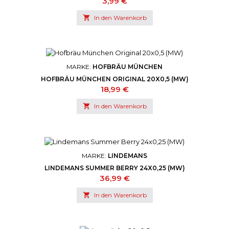
Preis
3,99 €

In den Warenkorb
MARKE:
HOFBRÄU MÜNCHEN
HOFBRÄU MÜNCHEN ORIGINAL 20X0,5 (MW)
Preis
18,99 €

In den Warenkorb
MARKE:
LINDEMANS
LINDEMANS SUMMER BERRY 24X0,25 (MW)
Preis
36,99 €

In den Warenkorb