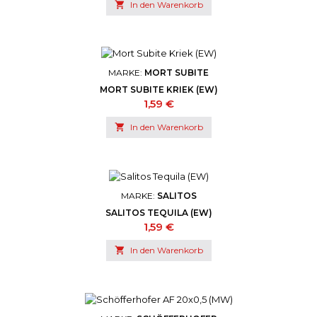

In den Warenkorb
MARKE:
MORT SUBITE
MORT SUBITE KRIEK (EW)
Preis
1,59 €

In den Warenkorb
MARKE:
SALITOS
SALITOS TEQUILA (EW)
Preis
1,59 €

In den Warenkorb