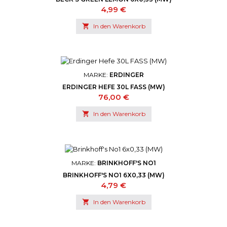
Preis
4,99 €

In den Warenkorb
MARKE:
ERDINGER
ERDINGER HEFE 30L FASS (MW)
Preis
76,00 €

In den Warenkorb
MARKE:
BRINKHOFF'S NO1
BRINKHOFF'S NO1 6X0,33 (MW)
Preis
4,79 €

In den Warenkorb