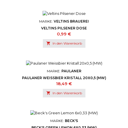
MARKE:
VELTINS BRAUEREI
VELTINS PILSENER DOSE
Preis
0,99 €

In den Warenkorb
MARKE:
PAULANER
PAULANER WEISSBIER KRISTALL 20X0,5 (MW)
Preis
18,49 €

In den Warenkorb
MARKE:
BECK'S
BECK'S GREEN LEMON 6X0,33 (MW)