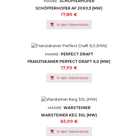
MARKE:
SCHÖFFERHOFER
SCHÖFFERHOFER AF 20X0,5 (MW)
Preis
17,89 €

In den Warenkorb
MARKE:
PERFECT DRAFT
FRANZISKANER PERFECT DRAFT 6,0 (MW)
Preis
17,99 €

In den Warenkorb
MARKE:
WARSTEINER
WARSTEINER KEG 30L (MW)
Preis
65,99 €

In den Warenkorb