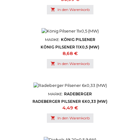

In den Warenkorb
MARKE:
KÖNIG PILSENER
KÖNIG PILSENER 11X0,5 (MW)
Preis
8,68 €

In den Warenkorb
MARKE:
RADEBERGER
RADEBERGER PILSENER 6X0,33 (MW)
Preis
4,49 €

In den Warenkorb