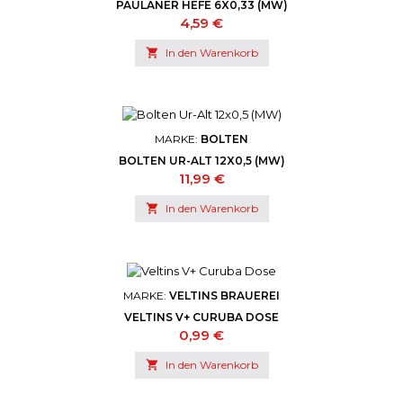
PAULANER HEFE 6X0,33 (MW)
Preis
4,59 €

In den Warenkorb
MARKE:
BOLTEN
BOLTEN UR-ALT 12X0,5 (MW)
Preis
11,99 €

In den Warenkorb
MARKE:
VELTINS BRAUEREI
VELTINS V+ CURUBA DOSE
Preis
0,99 €

In den Warenkorb