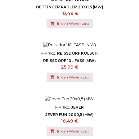
OETTINGER RADLER 20X0,5 (MW)
Preis
10,49 €

In den Warenkorb
MARKE:
REISSDORF KÖLSCH
REISSDORF 10L FASS (MW)
Preis
25,99 €

In den Warenkorb
MARKE:
JEVER
JEVER FUN 20X0,5 (MW)
Preis
16,49 €

In den Warenkorb