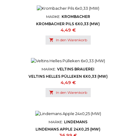
MARKE:
KROMBACHER
KROMBACHER PILS 6X0,33 (MW)
Preis
4,49 €

In den Warenkorb
MARKE:
VELTINS BRAUEREI
VELTINS HELLES PÜLLEKEN 6X0,33 (MW)
Preis
4,49 €

In den Warenkorb
MARKE:
LINDEMANS
LINDEMANS APPLE 24X0,25 (MW)
Preis
36,99 €