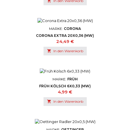

In den Warenkorb
MARKE:
CORONA
CORONA EXTRA 20X0,36 (MW)
Preis
24,49 €

In den Warenkorb
MARKE:
FRÜH
FRÜH KÖLSCH 6X0,33 (MW)
Preis
4,99 €

In den Warenkorb
MARKE:
OETTINGER