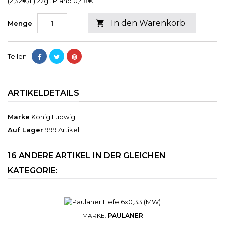
(2,32€/L) zzgl. Pfand 0,48€
In den Warenkorb

Menge
Teilen
ARTIKELDETAILS
Marke
König Ludwig
Auf Lager
999 Artikel
16 ANDERE ARTIKEL IN DER GLEICHEN
KATEGORIE:
MARKE:
PAULANER