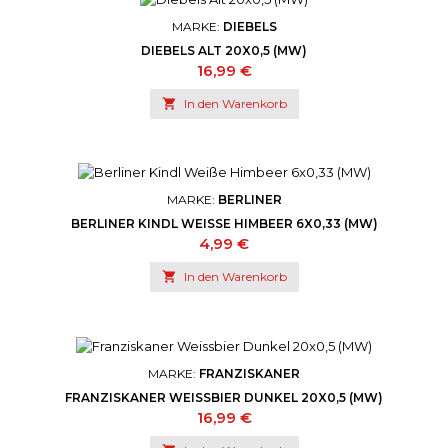
MARKE:
DIEBELS
DIEBELS ALT 20X0,5 (MW)
Preis
16,99 €

In den Warenkorb
MARKE:
BERLINER
BERLINER KINDL WEISSE HIMBEER 6X0,33 (MW)
Preis
4,99 €

In den Warenkorb
MARKE:
FRANZISKANER
FRANZISKANER WEISSBIER DUNKEL 20X0,5 (MW)
Preis
16,99 €