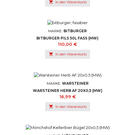

In den Warenkorb
MARKE:
BITBURGER
BITBURGER PILS 50L FASS (MW)
Preis
110,00 €

In den Warenkorb
MARKE:
WARSTEINER
WARSTEINER HERB AF 20X0,5 (MW)
Preis
16,99 €

In den Warenkorb