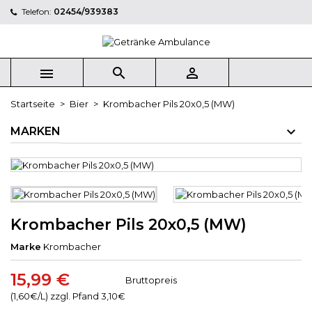
Telefon:
02454/939383
×
×
×
My wishlists
((title))
Anmelden
Sie müssen angemeldet sein, um Artikel Ihrer
((label))



Wunschliste hinzufügen zu können.
add_circle_outline
Create new list
Startseite
Bier
Krombacher Pils 20x0,5 (MW)
((cancelText))
((loginText))
MARKEN
((cancelText))
((createText))
Krombacher Pils 20x0,5 (MW)
Marke
Krombacher
15,99 €
Bruttopreis
(1,60€/L) zzgl. Pfand 3,10€