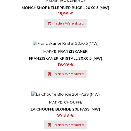
MARKE:
MÖNCHSHOF
MÖNCHSHOF KELLERBIER BÜGEL 20X0,5 (MW)
Preis
15,99 €

In den Warenkorb
MARKE:
FRANZISKANER
FRANZISKANER KRISTALL 20X0,5 (MW)
Preis
19,49 €

In den Warenkorb
MARKE:
CHOUFFE
LA CHOUFFE BLONDE 20L FASS (MW)
Preis
97,99 €

In den Warenkorb