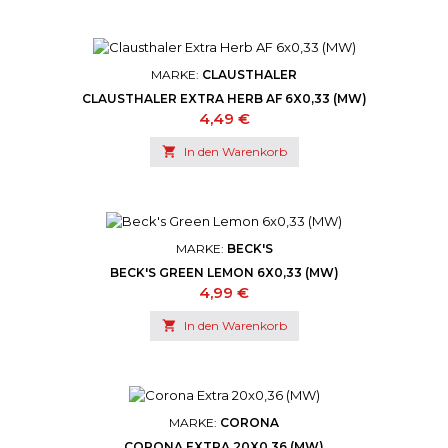
MARKE:
CLAUSTHALER
CLAUSTHALER EXTRA HERB AF 6X0,33 (MW)
Preis
4,49 €

In den Warenkorb
MARKE:
BECK'S
BECK'S GREEN LEMON 6X0,33 (MW)
Preis
4,99 €

In den Warenkorb
MARKE:
CORONA
CORONA EXTRA 20X0,36 (MW)