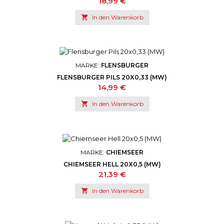
Preis
18,99 €

In den Warenkorb
MARKE:
FLENSBURGER
FLENSBURGER PILS 20X0,33 (MW)
Preis
14,99 €

In den Warenkorb
MARKE:
CHIEMSEER
CHIEMSEER HELL 20X0,5 (MW)
Preis
21,39 €

In den Warenkorb