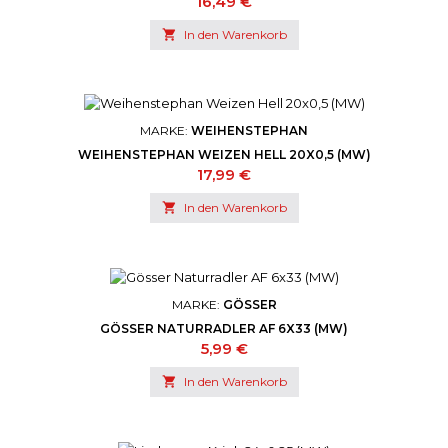
Preis
16,49 €

In den Warenkorb
MARKE:
WEIHENSTEPHAN
WEIHENSTEPHAN WEIZEN HELL 20X0,5 (MW)
Preis
17,99 €

In den Warenkorb
MARKE:
GÖSSER
GÖSSER NATURRADLER AF 6X33 (MW)
Preis
5,99 €

In den Warenkorb