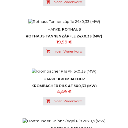

In den Warenkorb
MARKE:
ROTHAUS
ROTHAUS TANNENZÄPFLE 24X0,33 (MW)
Preis
19,99 €

In den Warenkorb
MARKE:
KROMBACHER
KROMBACHER PILS AF 6X0,33 (MW)
Preis
4,49 €

In den Warenkorb