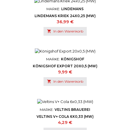
MARKE:
LINDEMANS
LINDEMANS KRIEK 24X0,25 (MW)
Preis
36,99 €

In den Warenkorb
MARKE:
KÖNIGSHOF
KÖNIGSHOF EXPORT 20X0,5 (MW)
Preis
9,99 €

In den Warenkorb
MARKE:
VELTINS BRAUEREI
VELTINS V+ COLA 6X0,33 (MW)
Preis
4,29 €