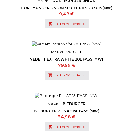
MARKE:
DORTMUNDER UNION
DORTMUNDER UNION SIEGEL PILS 20X0,5 (MW)
Preis
9,48 €

In den Warenkorb
MARKE:
VEDETT
VEDETT EXTRA WHITE 20L FASS (MW)
Preis
79,99 €

In den Warenkorb
MARKE:
BITBURGER
BITBURGER PILS AF 15L FASS (MW)
Preis
34,98 €

In den Warenkorb