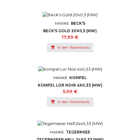
MARKE:
BECK'S
BECK'S GOLD 20X0,5 (MW)
Preis
17,99 €

In den Warenkorb
MARKE:
KOMPEL
KOMPEL LOR NOIR 4X0,33 (MW)
Preis
5,99 €

In den Warenkorb
MARKE:
TEGERNSEE
TEGERNSEER HELL 24X0,33 (MW)