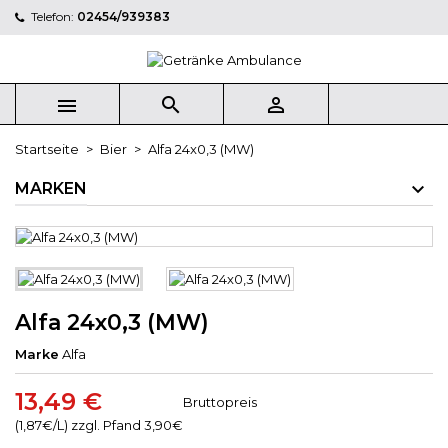
Telefon:
02454/939383
×
×
×
My wishlists
((title))
Anmelden
Sie müssen angemeldet sein, um Artikel Ihrer
((label))



Wunschliste hinzufügen zu können.
add_circle_outline
Create new list
Startseite
Bier
Alfa 24x0,3 (MW)
((cancelText))
((loginText))
MARKEN
((cancelText))
((createText))
Alfa 24x0,3 (MW)
Marke
Alfa
13,49 €
Bruttopreis
(1,87€/L) zzgl. Pfand 3,90€