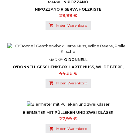
MARKE:
NIPOZZANO
NIPOZZANO RISERVA HOLZKISTE
Preis
29,99 €

In den Warenkorb
MARKE:
O'DONNELL
O'DONNELL GESCHENKBOX HARTE NUSS, WILDE BEERE,
PRALLE KIRSCHE
Preis
44,99 €

In den Warenkorb
BIERMETER MIT PÜLLEKEN UND ZWEI GLÄSER
Preis
27,99 €

In den Warenkorb