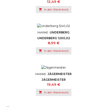
Preis
12,49 €

In den Warenkorb
MARKE:
UNDERBERG
UNDERBERG 12X0,02
Preis
8,99 €

In den Warenkorb
MARKE:
JÄGERMEISTER
JÄGERMEISTER
Preis
19,49 €

In den Warenkorb