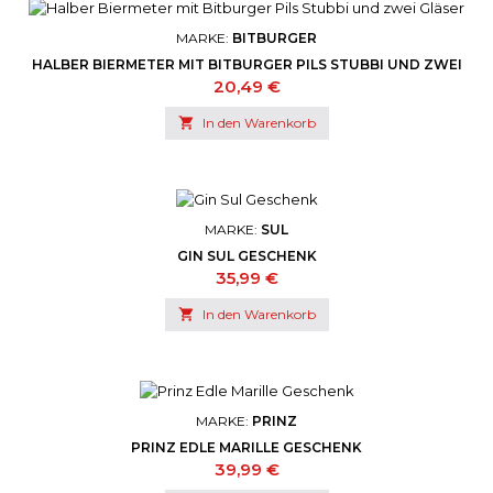
MARKE:
BITBURGER
HALBER BIERMETER MIT BITBURGER PILS STUBBI UND ZWEI
GLÄSER
Preis
20,49 €

In den Warenkorb
MARKE:
SUL
GIN SUL GESCHENK
Preis
35,99 €

In den Warenkorb
MARKE:
PRINZ
PRINZ EDLE MARILLE GESCHENK
Preis
39,99 €