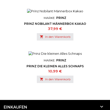
MARKE:
PRINZ
PRINZ NOBILANT MÄNNERBOX KAKAO
Preis
37,99 €

In den Warenkorb
MARKE:
PRINZ
PRINZ DIE KLEINEN ALLES SCHNAPS
Preis
10,99 €

In den Warenkorb

EINKAUFEN