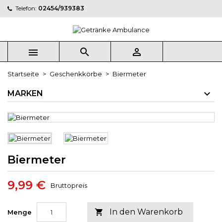
Telefon:
02454/939383



Startseite
Geschenkkörbe
Biermeter
MARKEN
Biermeter
9,99 €
Bruttopreis
In den Warenkorb

Menge