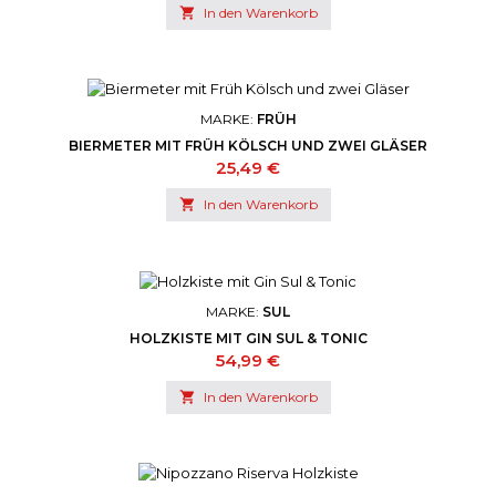

In den Warenkorb
MARKE:
FRÜH
BIERMETER MIT FRÜH KÖLSCH UND ZWEI GLÄSER
Preis
25,49 €

In den Warenkorb
MARKE:
SUL
HOLZKISTE MIT GIN SUL & TONIC
Preis
54,99 €

In den Warenkorb