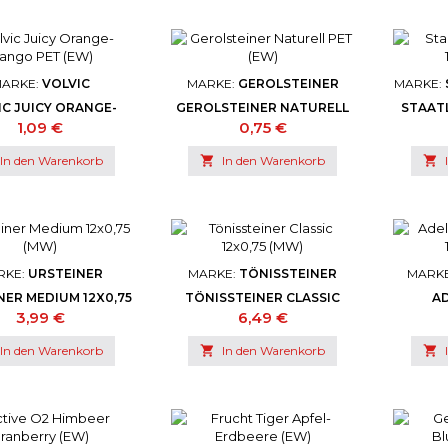
ARKE:
VOLVIC
MARKE:
GEROLSTEINER
MARKE:
IC JUICY ORANGE-
GEROLSTEINER NATURELL
STAATL
NGO PET (EW)
PET (EW)
Preis
Preis
1,09 €
0,75 €
In den Warenkorb

In den Warenkorb

RKE:
URSTEINER
MARKE:
TÖNISSTEINER
MARK
NER MEDIUM 12X0,75
TÖNISSTEINER CLASSIC
A
(MW)
12X0,75 (MW)
NATURE
Preis
Preis
3,99 €
6,49 €
In den Warenkorb

In den Warenkorb
