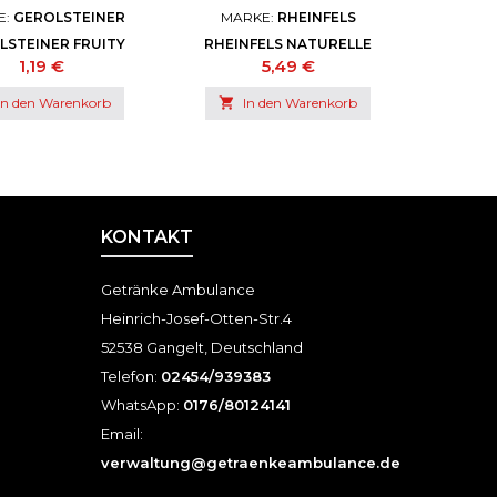
E:
GEROLSTEINER
MARKE:
RHEINFELS
LSTEINER FRUITY
RHEINFELS NATURELLE
TORANGE (EW)
GLAS 12X0,7 (MW)
Preis
Preis
1,19 €
5,49 €
In den Warenkorb

In den Warenkorb
KONTAKT
Getränke Ambulance
Heinrich-Josef-Otten-Str.4
52538 Gangelt, Deutschland
Telefon:
02454/939383
WhatsApp:
0176/80124141
Email:
verwaltung@getraenkeambulance.de