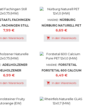
STAATL FACHINGEN
MARKE:
NÜRBURG
 FACHINGEN STILL
NÜRBURG NATURELL PET
12X0,75 (MW)
12X1,0 (MW)
Preis
Preis
7,99 €
6,69 €
In den Warenkorb

In den Warenkorb
E:
ADELHOLZENER
MARKE:
FORSTETAL
DELHOLZENER
FORSTETAL 600 CALCIUM
LLE 12X0,75 (MW)
PURE PET 12X1,0 (MW)
Preis
Preis
6,99 €
6,49 €
In den Warenkorb

In den Warenkorb