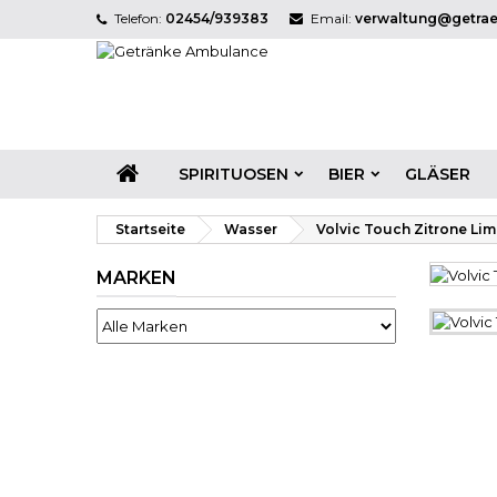
Telefon:
02454/939383
Email:
verwaltung@getra
M
((
A
Si
((l
hi
SPIRITUOSEN
BIER
GLÄSER
Startseite
Wasser
Volvic Touch Zitrone Lim
MARKEN