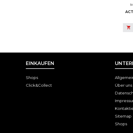
M
ACT
CR

EINKAUFEN
UNTER
Shops
Allgemei
Click&Collect
Über uns
Datensch
Impress
Kontaktie
Sitemap
Shops