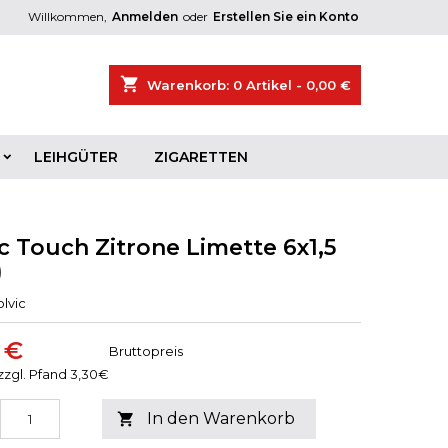
Willkommen,
Anmelden
oder
Erstellen Sie ein Konto
×
×
×
shopping_cart
Warenkorb:
0
Artikel - 0,00 €
ist
LEIHGÜTER
ZIGARETTEN
)
)
c Touch Zitrone Limette 6x1,5
)
olvic
 €
Bruttopreis
 zzgl. Pfand 3,30€
In den Warenkorb
