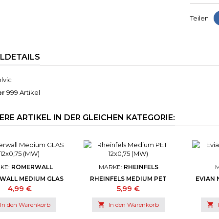
Teilen
ELDETAILS
lvic
er
999 Artikel
ERE ARTIKEL IN DER GLEICHEN KATEGORIE:
KE:
RÖMERWALL
MARKE:
RHEINFELS
WALL MEDIUM GLAS
RHEINFELS MEDIUM PET
EVIAN 
12X0,75 (MW)
12X0,75 (MW)
Preis
Preis
4,99 €
5,99 €
In den Warenkorb

In den Warenkorb
