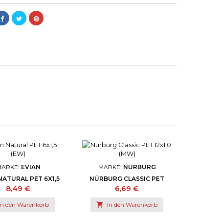
MARKE:
EVIAN
MARKE:
NÜRBURG
NATURAL PET 6X1,5
NÜRBURG CLASSIC PET
(EW)
12X1,0 (MW)
Preis
Preis
8,49 €
6,69 €
In den Warenkorb

In den Warenkorb