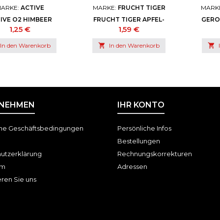
ARKE:
ACTIVE
MARKE:
FRUCHT TIGER
MARK
IVE O2 HIMBEER
FRUCHT TIGER APFEL-
GERO
ANBERRY (EW)
ERDBEERE (EW)
BLU
Preis
Preis
1,25 €
1,59 €
In den Warenkorb

In den Warenkorb

NEHMEN
IHR KONTO
ne Geschäftsbedingungen
Persönliche Infos
Bestellungen
utzerklärung
Rechnungskorrekturen
um
Adressen
ren Sie uns