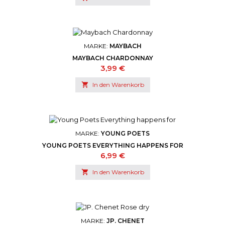
MARKE:
MAYBACH
MAYBACH CHARDONNAY
Preis
3,99 €

In den Warenkorb
MARKE:
YOUNG POETS
YOUNG POETS EVERYTHING HAPPENS FOR
Preis
6,99 €

In den Warenkorb
MARKE:
JP. CHENET