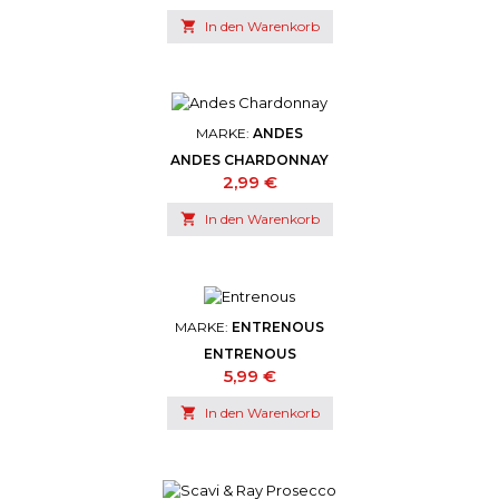

In den Warenkorb
MARKE:
ANDES
ANDES CHARDONNAY
Preis
2,99 €

In den Warenkorb
MARKE:
ENTRENOUS
ENTRENOUS
Preis
5,99 €

In den Warenkorb