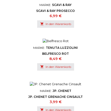
MARKE:
SCAVI & RAY
SCAVI & RAY PROSECCO
Preis
6,99 €

In den Warenkorb
MARKE:
TENUTA LUZZOLINI
BELFRESCO ROT
Preis
8,49 €

In den Warenkorb
MARKE:
JP. CHENET
JP. CHENET GRENACHE CINSAULT
Preis
3,99 €

In den Warenkorb