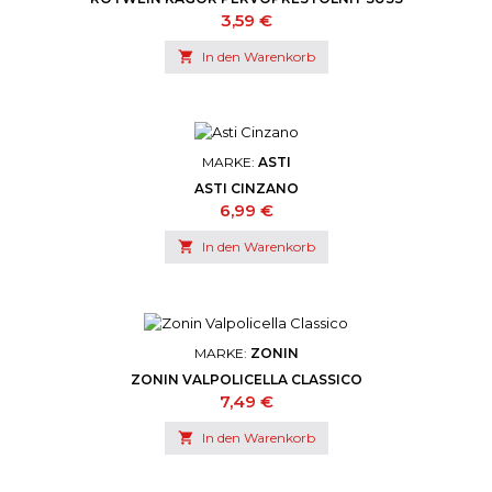
Preis
3,59 €

In den Warenkorb
MARKE:
ASTI
ASTI CINZANO
Preis
6,99 €

In den Warenkorb
MARKE:
ZONIN
ZONIN VALPOLICELLA CLASSICO
Preis
7,49 €

In den Warenkorb