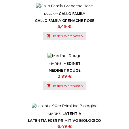
MARKE:
GALLO FAMILY
GALLO FAMILY GRENACHE ROSE
Preis
5,49 €

In den Warenkorb
MARKE:
MEDINET
MEDINET ROUGE
Preis
2,99 €

In den Warenkorb
MARKE:
LATENTIA
LATENTIA 90ER PRIMITIVO BIOLOGICO
Preis
6,49 €