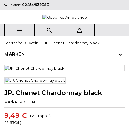
Telefon:
02454/939383



Startseite
Wein
JP. Chenet Chardonnay black
MARKEN
JP. Chenet Chardonnay black
Marke
JP. CHENET
9,49 €
Bruttopreis
(12,65€/L)