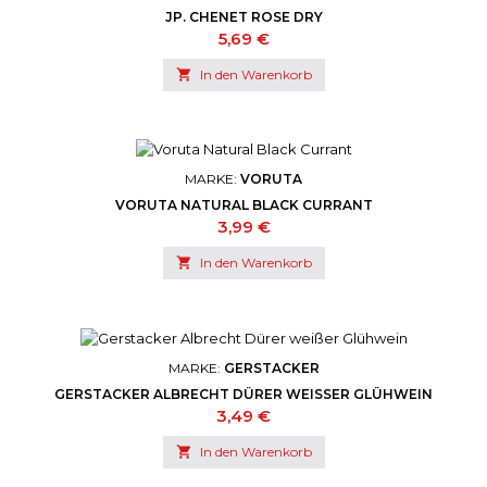
JP. CHENET ROSE DRY
Preis
5,69 €

In den Warenkorb
MARKE:
VORUTA
VORUTA NATURAL BLACK CURRANT
Preis
3,99 €

In den Warenkorb
MARKE:
GERSTACKER
GERSTACKER ALBRECHT DÜRER WEISSER GLÜHWEIN
Preis
3,49 €

In den Warenkorb