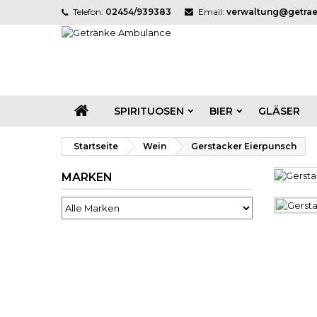
Telefon:
02454/939383
Email:
verwaltung@getra
SPIRITUOSEN
BIER
GLÄSER
Startseite
Wein
Gerstacker Eierрunsch
MARKEN