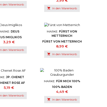
Preis
3,99 €
In den Warenkorb

In den Warenkorb
MARKE:
DEUS
MARKE:
FÜRST VON
METTERNICH
US IMIGLIKOS
Preis
3,29 €
FÜRST VON METTERNICH
Preis
8,99 €
In den Warenkorb

In den Warenkorb
KE:
JP. CHENET
MARKE:
FÜR MICH 100%
 CHENET ROSE AF
100% BADEN
Preis
5,19 €
GRAUBURGUNDER
Preis
4,49 €
In den Warenkorb

In den Warenkorb