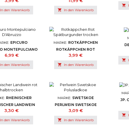
Preis
Preis
3,99 €
11,99 €

In den Warenkorb

In den Warenkorb
ARKE:
EPICURO
MARKE:
ROTKÄPPCHEN
DE
RO MONTEPULCIANO
ROTKÄPPCHEN ROT
D'ABRUZZO
SPÄTBURGUNDER
Preis
Preis
6,99 €
3,99 €
TROCKEN

In den Warenkorb

In den Warenkorb
MAR
KE:
RHEINISCHER
MARKE:
SWETSKOE
JP.
ISCHER LANDWEIN
PERLWEIN SWETSKOE
T HALBTROCKEN
POLUSLADKOE
Preis
Preis
3,30 €
3,09 €

In den Warenkorb

In den Warenkorb