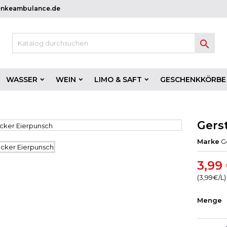
enkeambulance.de

WASSER
WEIN
LIMO & SAFT
GESCHENKKÖRBE
Gers
Marke
G
3,99
(3,99€/L)
Menge