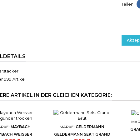
Teilen
Wenn Sie 
der Verw
gemäß DS
Akzep
ELDETAILS
erstacker
er
999 Artikel
ERE ARTIKEL IN DER GLEICHEN KATEGORIE:
MAR
RKE:
MAYBACH
MARKE:
GELDERMANN
GRA
YBACH WEISSER
GELDERMANN SEKT GRAND
UNDER TROCKEN
BRUT