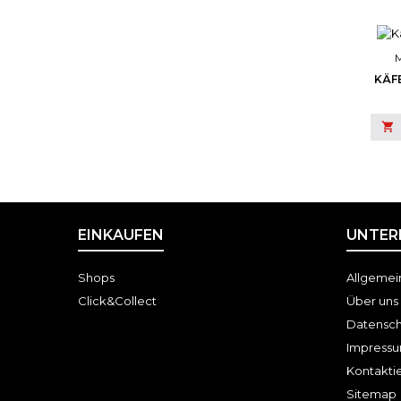
KÄF

EINKAUFEN
UNTER
Shops
Allgemei
Click&Collect
Über uns
Datensch
Impress
Kontaktie
Sitemap