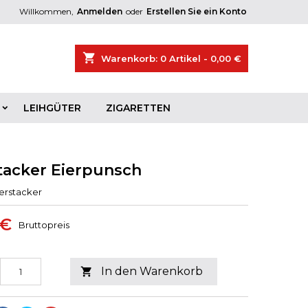
Willkommen,
Anmelden
oder
Erstellen Sie ein Konto
shopping_cart
Warenkorb:
0
Artikel - 0,00 €
LEIHGÜTER
ZIGARETTEN
tacker Eierрunsch
erstacker
 €
Bruttopreis
In den Warenkorb
