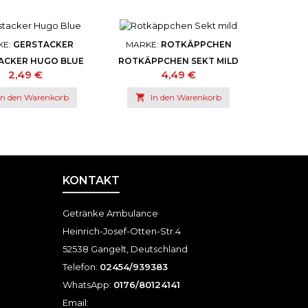
KE:
GERSTACKER
MARKE:
ROTKÄPPCHEN
ACKER HUGO BLUE
ROTKÄPPCHEN SEKT MILD
Preis
Preis
2,49 €
4,49 €
In den Warenkorb

In den Warenkorb
KONTAKT
Getränke Ambulance
Heinrich-Josef-Otten-Str.4
52538 Gangelt, Deutschland
Telefon:
02454/939383
WhatsApp:
0176/80124141
Email: