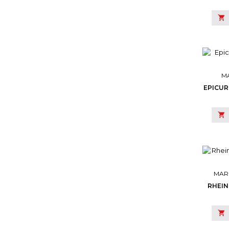

M
EPICU

MAR
RHEIN
RO
