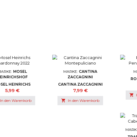
MARKE:
MOSEL
MARKE:
CANTINA
M
EINRICHSHOF
ZACCAGNINI
RO
PERVO
SEL HEINRICHS
CANTINA ZACCAGNINI
ARDONNAY 2022
MONTEPULICIANO
Preis
Preis
5,99 €
7,99 €

In den Warenkorb

In den Warenkorb
MARK
TRA