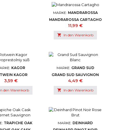
MARKE:
MANDRAROSSA
MANDRAROSSA CARTAGHO
Preis
11,99 €

In den Warenkorb
ARKE:
KAGOR
MARKE:
GRAND SUD
TWEIN KAGOR
GRAND SUD SAUVIGNON
PRESTOLNIY SÜSS
BLANC
Preis
Preis
3,59 €
4,49 €
In den Warenkorb

In den Warenkorb
E:
TRAPICHE OAK
MARKE:
DEINHARD
PICHE OAK CASK
DEINHARD PINOT NOIR