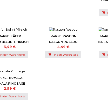
CABE

MARKE:
KÄFER
MARKE:
RASGON
MAR
 BELLINI PFIRSICH
RASGON ROSADO
TERRA
Preis
Preis
3,49 €
4,49 €
In den Warenkorb

In den Warenkorb

ARKE:
KUMALA
MALA PINOTAGE
Preis
2,99 €
In den Warenkorb