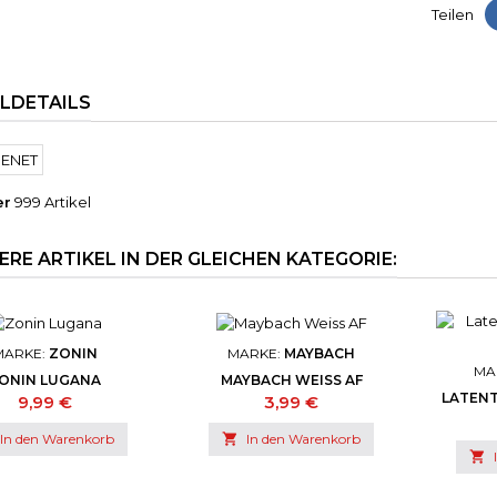
Teilen
ELDETAILS
er
999 Artikel
ERE ARTIKEL IN DER GLEICHEN KATEGORIE:
MARKE:
ZONIN
MARKE:
MAYBACH
MA
ONIN LUGANA
MAYBACH WEISS AF
LATENT
Preis
Preis
9,99 €
3,99 €
In den Warenkorb

In den Warenkorb
