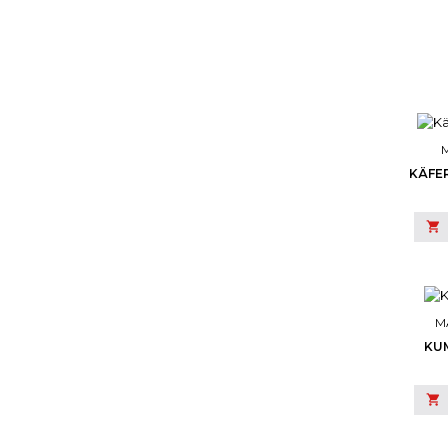
KÄFER

M
KU
