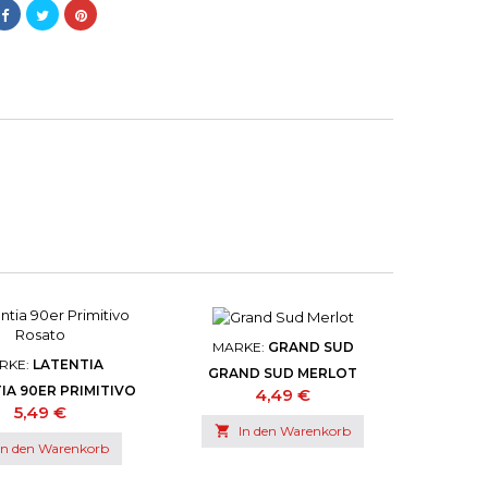
MARKE:
GRAND SUD
RKE:
LATENTIA
GRAND SUD MERLOT
IA 90ER PRIMITIVO
Preis
4,49 €
ROSATO
Preis
5,49 €

In den Warenkorb
In den Warenkorb