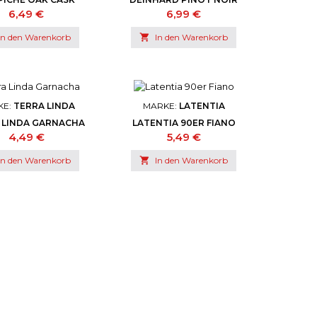
RNET SAUVIGNON
ROSE BRUT
Preis
Preis
6,49 €
6,99 €
In den Warenkorb

In den Warenkorb
KE:
TERRA LINDA
MARKE:
LATENTIA
 LINDA GARNACHA
LATENTIA 90ER FIANO
Preis
Preis
4,49 €
5,49 €
In den Warenkorb

In den Warenkorb