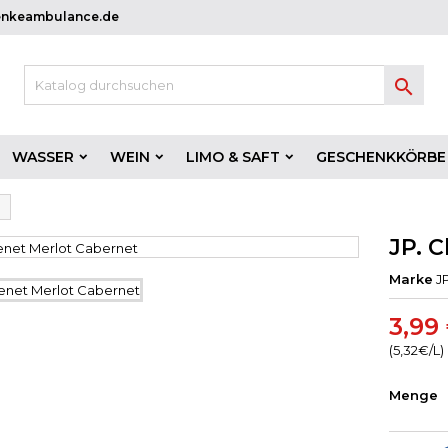
enkeambulance.de

WASSER
WEIN
LIMO & SAFT
GESCHENKKÖRBE
JP. 
Marke
J
3,99
(5,32€/L)
Menge