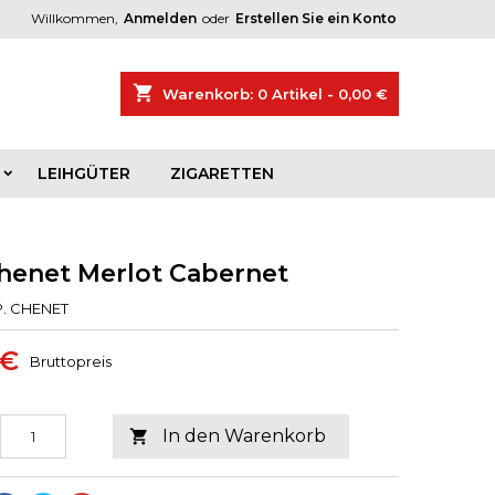
Willkommen,
Anmelden
oder
Erstellen Sie ein Konto
shopping_cart
Warenkorb:
0
Artikel - 0,00 €
LEIHGÜTER
ZIGARETTEN
Chenet Merlot Cabernet
P. CHENET
 €
Bruttopreis
In den Warenkorb
